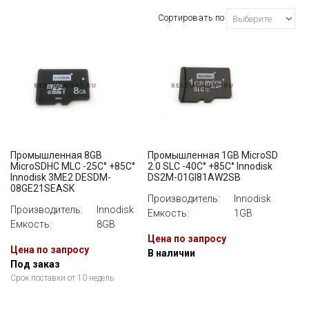
Innodisk
Сортировать по
ЕМКОСТЬ
ВСЕ
Промышленная 8GB
Промышленная 1GB MicroSD
MicroSDHC MLC -25C° +85C°
2.0 SLC -40C° +85C° Innodisk
Innodisk 3ME2 DESDM-
DS2M-01GI81AW2SB
08GE21SEASK
Производитель:
Innodisk
Производитель:
Innodisk
Емкость:
1GB
Емкость:
8GB
Цена по запросу
Цена по запросу
В наличии
Под заказ
Срок поставки от 10 недель