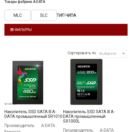
Товары фабрики
A-DATA
MLC
SLC
ТИП ЧИПА
ФИЛЬТРЫ
ПРОИЗВОДИТЕЛЬ
A-DATA
Сортировать по
ЕМКОСТЬ
ВСЕ
ИНТЕРФЕЙС
ВСЕ
СКОРОСТЬ ЗАПИСИ
Накопитель SSD SATA III A-
Накопитель SSD SATA III A-
ВСЕ
DATA промышленный SR1010
DATA промышленный
SX1000L
Производитель:
A-DATA
Производитель:
A-DATA
Емкость: