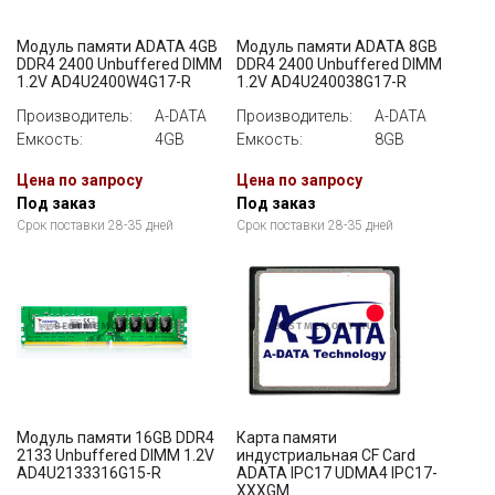
Модуль памяти ADATA 4GB
Модуль памяти ADATA 8GB
DDR4 2400 Unbuffered DIMM
DDR4 2400 Unbuffered DIMM
1.2V AD4U2400W4G17-R
1.2V AD4U240038G17-R
Производитель:
A-DATA
Производитель:
A-DATA
Емкость:
4GB
Емкость:
8GB
Цена по запросу
Цена по запросу
Под заказ
Под заказ
Срок поставки 28-35 дней
Срок поставки 28-35 дней
Модуль памяти 16GB DDR4
Карта памяти
2133 Unbuffered DIMM 1.2V
индустриальная CF Card
AD4U2133316G15-R
ADATA IPC17 UDMA4 IPC17-
XXXGM