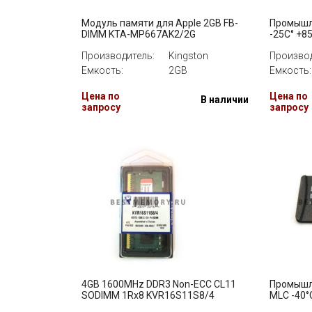
Модуль памяти для Apple 2GB FB-
Промышле
DIMM KTA-MP667AK2/2G
-25C° +8
Производитель:
Kingston
Производ
Емкость:
2GB
Емкость:
Цена по
Цена по
В наличии
запросу
запросу
4GB 1600MHz DDR3 Non-ECC CL11
Промышл
SODIMM 1Rx8 KVR16S11S8/4
MLC -40°