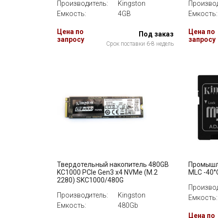
Производитель:
Kingston
Производ
Емкость:
4GB
Емкость:
Цена по
Цена по
Под заказ
запросу
запросу
Срок поставки 6-8 недель
Твердотельный накопитель 480GB
Промышл
KC1000 PCIe Gen3 x4 NVMe (M.2
MLC -40°
2280) SKC1000/480G
Производ
Производитель:
Kingston
Емкость:
Емкость:
480Gb
Цена по