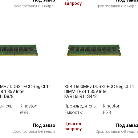
Под заказ
Под зака
запросу
Срок поставки 6-8 недель
Срок поставки 6-8 недел
MHz DDR3L ECC Reg CL11
8GB 1600MHz DDR3L ECC Reg CL11
 1.35V Intel
DIMM 1Rx4 1.35V Intel
11D8/8I
KVR16LR11S4/8I
итель:
Kingston
Производитель:
Kingston
8GB
Емкость:
8GB
Цена по
Под заказ
Под зака
запросу
Срок поставки 6-8 недель
Срок поставки 6-8 недел