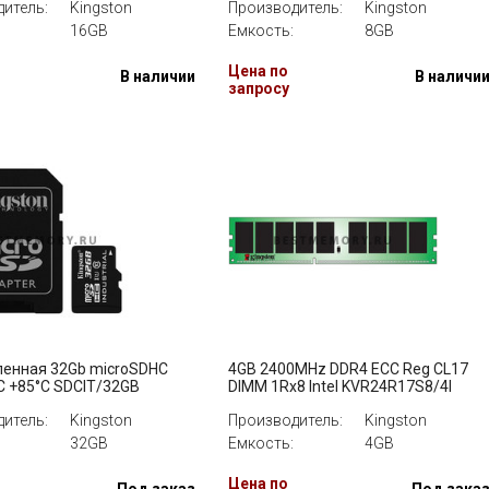
итель:
Kingston
Производитель:
Kingston
16GB
Емкость:
8GB
Цена по
В наличии
В наличи
запросу
енная 32Gb microSDHC
4GB 2400MHz DDR4 ECC Reg CL17
C +85°C SDCIT/32GB
DIMM 1Rx8 Intel KVR24R17S8/4I
итель:
Kingston
Производитель:
Kingston
32GB
Емкость:
4GB
Цена по