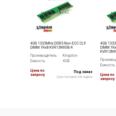
4GB 1333MHz DDR3 Non-ECC CL9
4GB 133
DIMM 1Rx8 KVR13N9S8/4
DIMM 1Rx
KVR13N9
Производитель:
Kingston
Производ
Емкость:
4GB
Емкость:
Цена по
Под заказ
запросу
Цена по
Срок поставки 6-8 недель
запросу