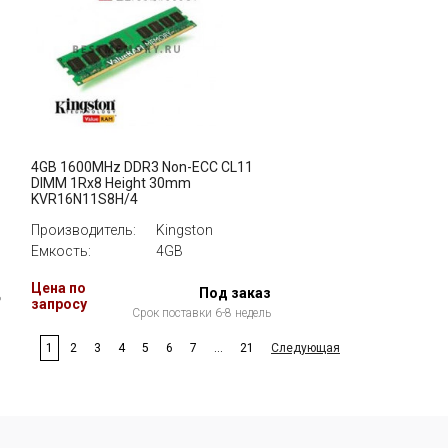
4GB 1600MHz DDR3 Non-ECC CL11
DIMM 1Rx8 Height 30mm
KVR16N11S8H/4
Производитель:
Kingston
Емкость:
4GB
з
Цена по
Под заказ
ь
запросу
Срок поставки 6-8 недель
1
2
3
4
5
6
7
...
21
Следующая