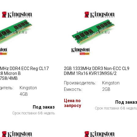
MHz DDR4 ECC Reg CL17
2GB 1333MHz DDR3 Non-ECC CL9
8 Micron B
DIMM 1Rx16 KVR13N9S6/2
7S8/4MB
Производитель:
Kingston
итель:
Kingston
Емкость:
2GB
4GB
Цена по
Под зака
запросу
Под заказ
Срок поставки 6-8 недел
Срок поставки 6-8 недель