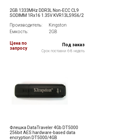
2GB 1333MHz DDR3L Non-ECC CL9
SODIMM 1Rx16 1.35V KVR13LS9S6/2
Производитель:
Kingston
Емкость:
2GB
Цена по
Под заказ
запросу
Срок поставки 6-8 недель
Флешка DataTraveler 4Gb DT5000
256bit AES hardware-based data
encryption DT5000/4GB