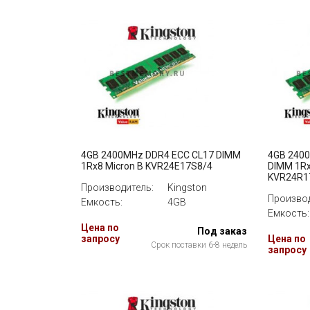
4GB 2400MHz DDR4 ECC CL17 DIMM
4GB 2400
1Rx8 Micron B KVR24E17S8/4
DIMM 1Rx
KVR24R1
Производитель:
Kingston
Производ
Емкость:
4GB
Емкость:
Цена по
Под заказ
запросу
Цена по
Срок поставки 6-8 недель
запросу