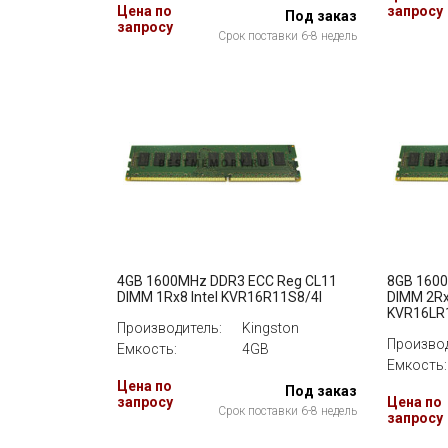
Цена по
запросу
Под заказ
запросу
Срок поставки 6-8 недель
4GB 1600MHz DDR3 ECC Reg CL11
8GB 1600
DIMM 1Rx8 Intel KVR16R11S8/4I
DIMM 2Rx8
KVR16LR
Производитель:
Kingston
Производ
Емкость:
4GB
Емкость:
Цена по
Под заказ
запросу
Цена по
Срок поставки 6-8 недель
запросу