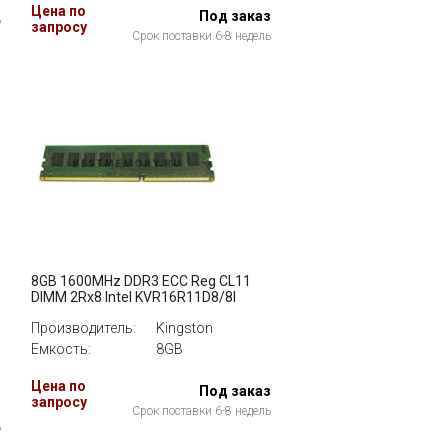
з
Цена по
Под заказ
ь
запросу
Срок поставки 6-8 недель
8GB 1600MHz DDR3 ECC Reg CL11
DIMM 2Rx8 Intel KVR16R11D8/8I
Производитель:
Kingston
Емкость:
8GB
Цена по
Под заказ
запросу
з
Срок поставки 6-8 недель
ь